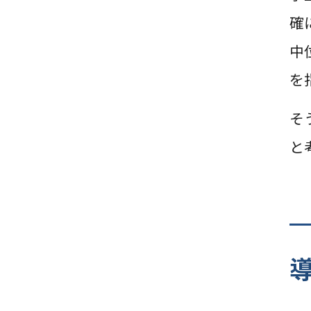
確
中
を
そ
と