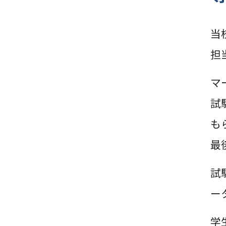
当
担
マ
試
も
最
試
ー
学