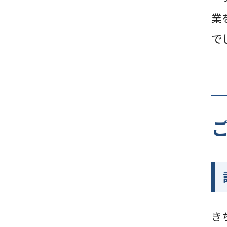
業
で
き