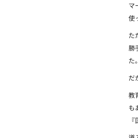
マ
使
た
勝
た
だ
教
も
『
導